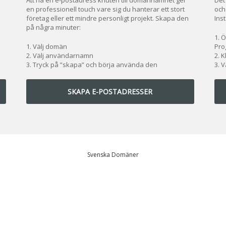
en professionell touch vare sig du hanterar ett stort
och
företag eller ett mindre personligt projekt. Skapa den
Inst
på några minuter:
Ö
Välj domän
Pro
Välj användarnamn
K
Tryck på ”skapa” och börja använda den
V
SKAPA E-POSTADRESSER
Svenska Domäner