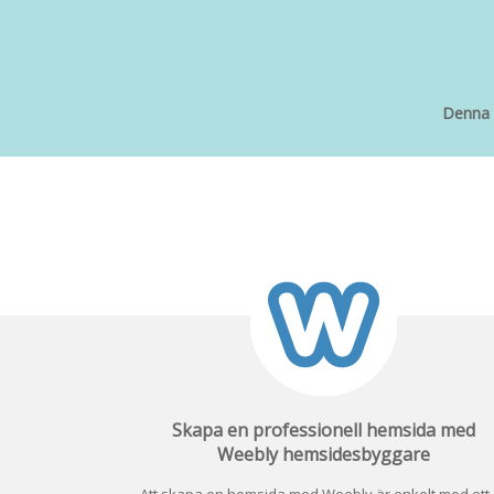
Denna d
Skapa en professionell hemsida med
Weebly hemsidesbyggare
Att skapa en hemsida med Weebly är enkelt med ett