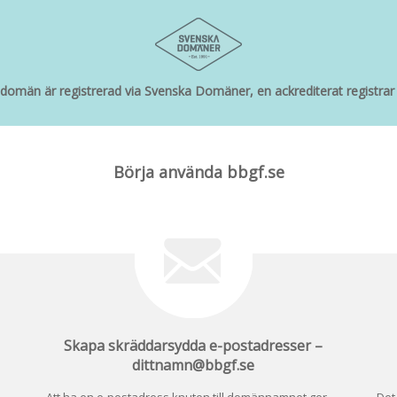
omän är registrerad via Svenska Domäner, en ackrediterat registrar 
Börja använda
bbgf.se
Skapa skräddarsydda e-postadresser –
dittnamn@
bbgf.se
Att ha en e-postadress knuten till domännamnet ger
Det