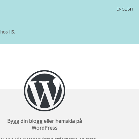
ENGLISH
hos IIS.
Bygg din blogg eller hemsida på
WordPress
 är en av de mest populära plattformarna, en gratis